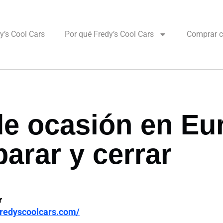
’s Cool Cars
Por qué Fredy’s Cool Cars
Comprar c
 ocasión en Eur
arar y cerrar
r
/fredyscoolcars.com/