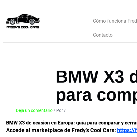
Ir
al
contenido
Cómo funciona Fredy
Contacto
BMW X3 de
para comp
Deja un comentario
/ Por
/
4 de mayo de 2026
BMW X3 de ocasión en Europa: guía para comparar y cerra
Accede al marketplace de Fredy’s Cool Cars:
https:/