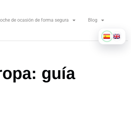
oche de ocasión de forma segura
Blog
opa: guía