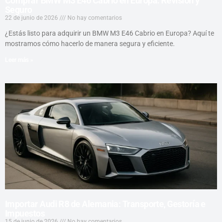
Comprar BMW M3 E46 Cabrio en Europa: Revisión y
Seguro
22 de junio de 2026
No hay comentarios
¿Estás listo para adquirir un BMW M3 E46 Cabrio en Europa? Aquí te
mostramos cómo hacerlo de manera segura y eficiente.
Leer más »
Importar Audi R8 de Alemania: Transporte, Gestoría e
Impuestos
15 de junio de 2026
No hay comentarios