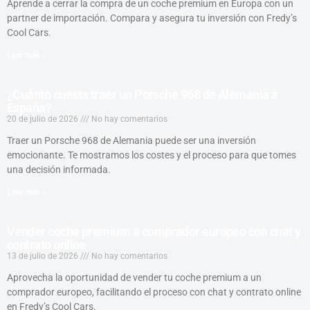
Aprende a cerrar la compra de un coche premium en Europa con un
partner de importación. Compara y asegura tu inversión con Fredy’s
Cool Cars.
Leer más »
¿Cuánto cuesta traer un Porsche 968 de Alemania a
España?
20 de julio de 2026
No hay comentarios
Traer un Porsche 968 de Alemania puede ser una inversión
emocionante. Te mostramos los costes y el proceso para que tomes
una decisión informada.
Leer más »
Vender coche premium a comprador europeo con chat y
contrato online
13 de julio de 2026
No hay comentarios
Aprovecha la oportunidad de vender tu coche premium a un
comprador europeo, facilitando el proceso con chat y contrato online
en Fredy’s Cool Cars.