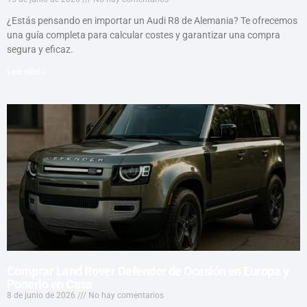
¿Estás pensando en importar un Audi R8 de Alemania? Te ofrecemos
una guía completa para calcular costes y garantizar una compra
segura y eficaz.
Leer más »
Comprar Land Rover Defender de Ocasión en Europa y
Ponerlo en Casa
8 de junio de 2026
No hay comentarios