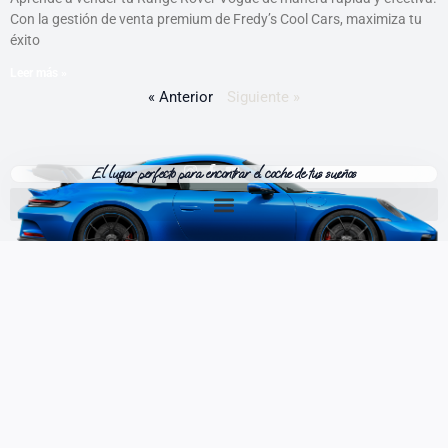
Con la gestión de venta premium de Fredy’s Cool Cars, maximiza tu
éxito
Leer más »
« Anterior
Siguiente »
I
F
Y
El lugar perfecto para encontrar el coche de tus sueños
n
a
o
s
c
u
t
e
t
a
b
u
g
o
b
r
o
e
a
k
m
-
f