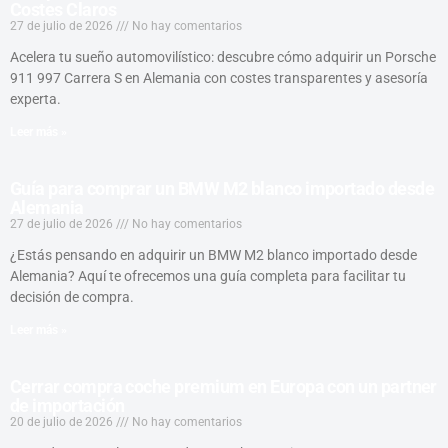
Costes Claros
27 de julio de 2026
No hay comentarios
Acelera tu sueño automovilístico: descubre cómo adquirir un Porsche
911 997 Carrera S en Alemania con costes transparentes y asesoría
experta.
Leer más »
Guía para comprar un BMW M2 blanco importado desde
Alemania
27 de julio de 2026
No hay comentarios
¿Estás pensando en adquirir un BMW M2 blanco importado desde
Alemania? Aquí te ofrecemos una guía completa para facilitar tu
decisión de compra.
Leer más »
Cerrar compra coche premium en Europa con un partner
de importación
20 de julio de 2026
No hay comentarios