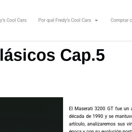
’s Cool Cars
Por qué Fredy’s Cool Cars
Comprar c
lásicos Cap.5
El Maserati 3200 GT fue un a
década de 1990 y se mantuvo 
artículo, analizaremos sus v
época y con su evolución poste