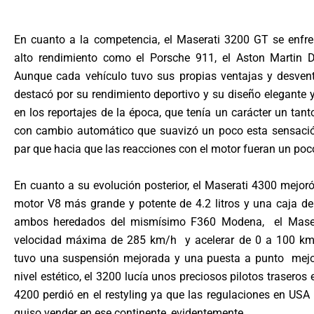
En cuanto a la competencia, el Maserati 3200 GT se enfre
alto rendimiento como el Porsche 911, el Aston Martin 
Aunque cada vehículo tuvo sus propias ventajas y desvent
destacó por su rendimiento deportivo y su diseño elegante y 
en los reportajes de la época, que tenía un carácter un tant
con cambio automático que suavizó un poco esta sensación
par que hacia que las reacciones con el motor fueran un po
En cuanto a su evolución posterior, el Maserati 4300 mejo
motor V8 más grande y potente de 4.2 litros y una caja d
ambos heredados del mismísimo F360 Modena, el Maser
velocidad máxima de 285 km/h y acelerar de 0 a 100 km
tuvo una suspensión mejorada y una puesta a punto mejo
nivel estético, el 3200 lucía unos preciosos pilotos trasero
4200 perdió en el restyling ya que las regulaciones en USA 
quiso vender en ese continente, evidentemente.