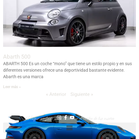
Abarth 500
ABARTH 500 Es un coche “mono” que tiene un estilo propio y en sus
diferentes versiones ofrece una deportividad bastante evidente.
Abarth es una marca
Leer más »
« Anterior
Siguiente »
I
F
Y
El lugar perfecto para encontrar el coche de tus sueños
n
a
o
s
c
u
t
e
t
a
b
u
g
o
b