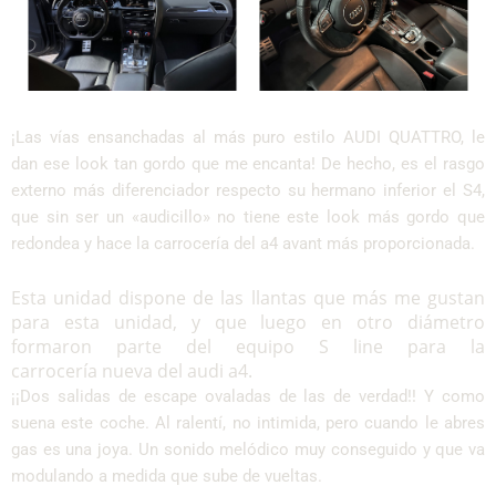
¡Las vías ensanchadas al más puro estilo AUDI QUATTRO, le
dan ese look tan gordo que me encanta! De hecho, es el rasgo
externo más diferenciador respecto su hermano inferior el S4,
que sin ser un «audicillo» no tiene este look más gordo que
redondea y hace la carrocería del a4 avant más proporcionada.
Esta unidad dispone de las llantas que más me gustan
para esta unidad, y que luego en otro diámetro
formaron parte del equipo S line para la
carrocería nueva del audi a4.
¡¡Dos salidas de escape ovaladas de las de verdad!! Y como
suena este coche. Al ralentí, no intimida, pero cuando le abres
gas es una joya. Un sonido melódico muy conseguido y que va
modulando a medida que sube de vueltas.