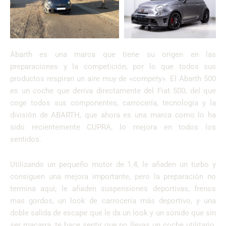
Abarth es una marca que tiene su origen en las
preparaciones y la competición, por lo que todos sus
productos respiran un aire muy de «compety». El Abarth 500
es un coche que deriva directamente del Fiat 500, del que
coge todos sus componentes, carrocería, tecnología y la
división de ABARTH, que ahora es una marca como lo ha
sido recientemente CUPRA, lo mejora en todos los
sentidos.
Utilizando un pequeño motor de 1.4, le añaden un turbo y
consiguen una mejora importante, pero la preparación no
termina aquí; le añaden suspensiones deportivas, frenos
mas gordos, un look de carrocería más deportivo, y una
doble salida de escape que le da un look y un sonido que sin
ser macarra, te hace sentir que no llevas un coche utilitario,