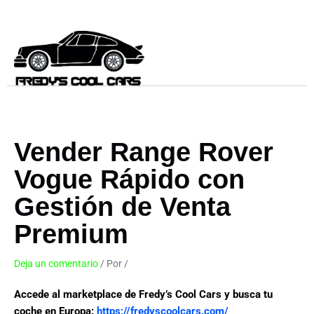
Ir
al
contenido
Vender Range Rover
Vogue Rápido con
Gestión de Venta
Premium
Deja un comentario
/ Por
/
1 de junio de 2026
Accede al marketplace de Fredy’s Cool Cars y busca tu
coche en Europa:
https://fredyscoolcars.com/