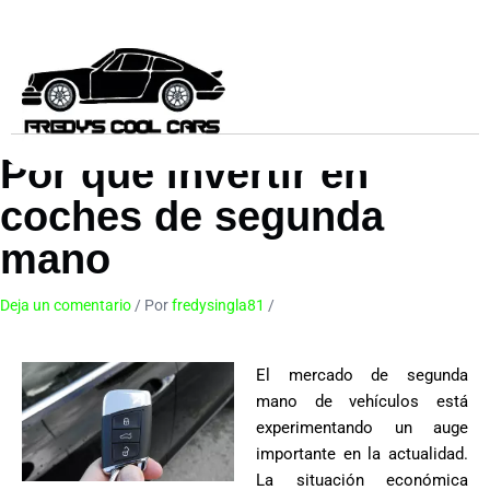
Ir
al
contenido
Por qué invertir en
coches de segunda
mano
Deja un comentario
/ Por
fredysingla81
/
21 de septiembre de 2025
El mercado de segunda
mano de vehículos está
experimentando un auge
importante en la actualidad.
La situación económica