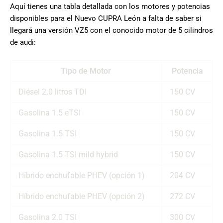
Aquí tienes una tabla detallada con los motores y potencias
disponibles para el Nuevo CUPRA León a falta de saber si
llegará una versión VZ5 con el conocido motor de 5 cilindros
de audi:
Tipo de Motor
Potencia
Diésel 2.0 litros TDI
150 CV
Gasolina 1.5 eTSI
150 CV
Gasolina 1.5 TSI
150 CV
Gasolina 1.5 TSI mild hybrid
150 CV
Híbrido enchufable PHEV (opción 1)
204 CV
Híbrido enchufable PHEV (opción 2)
272 CV
Gasolina 2.0 TSI
300 CV