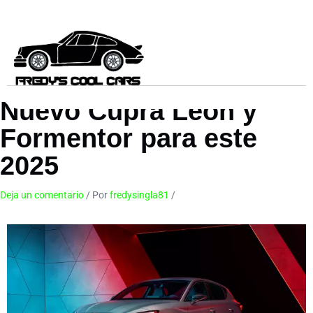
Ir
al
contenido
Nuevo Cupra Leon y
Formentor para este
2025
Deja un comentario
/ Por
fredysingla81
/
30 de abril de 2024