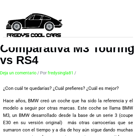
Ir
al
contenido
Comparativa M3 Touring
vs RS4
Deja un comentario
/ Por
fredysingla81
/
22 de abril de 2024
¿Con cuál te quedarías? ¿Cuál prefieres? ¿Cuál es mejor?
Hace años, BMW creó un coche que ha sido la referencia y el
modelo a seguir por otras marcas. Este coche se llama BMW
M3, un BMW desarrollado desde la base de un serie 3 (coupe
E30 en su versión original) más otras carrocerías que se
sumaron con el tiempo y a día de hoy aún sigue dando muchas