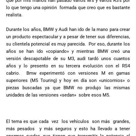
que por mis manos han pasado varios M’s y varios RS’s por
lo que tengo una opinión formada que creo que es bastante
realista.
Durante los años, BMW y Audi han ido de la mano para crear
un producto espectacular y a pesar de tener sus diferencias,
su clientela potencial es muy parecida. Por eso, durante los
años se han ido «copiando» y mientras BMW creó una
versión descapotable de su M3, audi tardó unos cuantos
años y lo presento en su tercera evolución con el RS4
cabrio. Bmw experimentó con versiones M en gamas
superiores (M5 Touring) y hoy en día son «unicornios» o
piezas buscadas ya que BMW no produjo las mismas
unidades de las versiones «sedan» sobre esos M5.
El tema es que cada vez los vehículos son más grandes,
más pesados y más seguros y esto ha llevado a tener
enormes ruedas que tienen que transmitir la potencia al