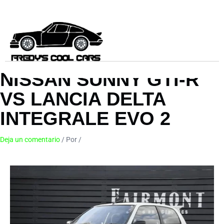
Ir
al
contenido
NISSAN SUNNY GTI-R
VS LANCIA DELTA
INTEGRALE EVO 2
Deja un comentario
/ Por
/
8 de marzo de 2024